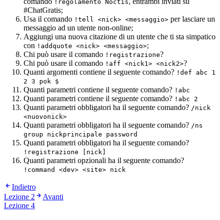
comando
, entrambi inviati su
!regolamento Noctis
#ChatGratis;
Usa il comando
per lasciare un
!tell <nick> <messaggio>
messaggio ad un utente non-online;
Aggiungi una nuova citazione di un utente che ti sta simpatico
con
;
!addquote <nick> <messaggio>
Chi può usare il comando
?
!registrazione
Chi può usare il comando
?
!aff <nick1> <nick2>
Quanti argomenti contiene il seguente comando?
!def abc 1
2 3 pok $
Quanti parametri contiene il seguente comando?
!abc
Quanti parametri contiene il seguente comando?
!abc 2
Quanti parametri obbligatori ha il seguente comando?
/nick
<nuovonick>
Quanti parametri obbligatori ha il seguente comando?
/ns
group nickprincipale password
Quanti parametri obbligatori ha il seguente comando?
!registrazione [nick]
Quanti parametri opzionali ha il seguente comando?
!command <dev> <site> nick
Indietro
Lezione 2
Avanti
Lezione 4