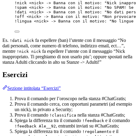
!nick <nick> -> Banna con il motivo: "Nick inappro
!spam <nick> -> Banna con il motivo: "No SPAM! Se 
!dati <nick> -> Banna con il motivo: "No dati pers
!off <nick> -> Banna con il motivo: "Non provocare
!lingua <nick> -> Banna con il motivo: "No lingue 
Es.
fa espellere (ban) l’utente con il messaggio “No
!dati nick
dati personali, come numero di telefono, indirizzo email, ect…”,
mentre
fa espellere l’utente con il messaggio “Nick
!nick nick
inappropriato. Ti preghiamo di non usarlo piu’; oppure spostati nella
stanza Adulti cliccando in alto su Stanze -> Adulti!”
Esercizi
Sezione intitolata “Esercizi”
Prova il comando per l’oroscopo nella stanza #ChatGratis;
Prova il comando cerca, con opportuni parametri (ad esempio
un nick), in privato a Security;
Prova il comando
nella stanza #ChatGratis;
!classifica
Spiega la differenza tra il comando
e il comando
!feedback
, entrambi inviati su #ChatGratis;
!feedback Ale__92
Spiega la differenza tra il comando
e il
!regolamento