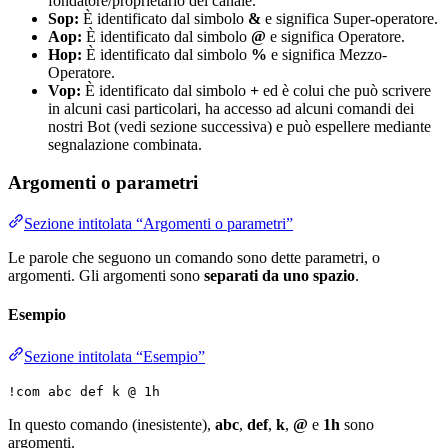
fondatore/proprietario del canale.
Sop:
È identificato dal simbolo
&
e significa Super-operatore.
Aop:
È identificato dal simbolo
@
e significa Operatore.
Hop:
È identificato dal simbolo
%
e significa Mezzo-
Operatore.
Vop:
È identificato dal simbolo
+
ed è colui che può scrivere
in alcuni casi particolari, ha accesso ad alcuni comandi dei
nostri Bot (vedi sezione successiva) e può espellere mediante
segnalazione combinata.
Argomenti o parametri
Sezione intitolata “Argomenti o parametri”
Le parole che seguono un comando sono dette parametri, o
argomenti. Gli argomenti sono
separati da uno spazio
.
Esempio
Sezione intitolata “Esempio”
!com abc def k @ 1h
In questo comando (inesistente),
abc
,
def
,
k
,
@
e
1h
sono
argomenti.