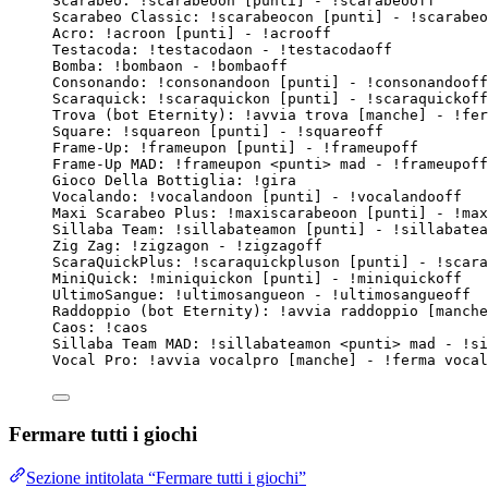
Scarabeo: !scarabeoon [punti] - !scarabeooff
Scarabeo Classic: !scarabeocon [punti] - !scarabeo
Acro: !acroon [punti] - !acrooff
Testacoda: !testacodaon - !testacodaoff
Bomba: !bombaon - !bombaoff
Consonando: !consonandoon [punti] - !consonandooff
Scaraquick: !scaraquickon [punti] - !scaraquickoff
Trova (bot Eternity): !avvia trova [manche] - !fer
Square: !squareon [punti] - !squareoff
Frame-Up: !frameupon [punti] - !frameupoff
Frame-Up MAD: !frameupon <punti> mad - !frameupoff
Gioco Della Bottiglia: !gira
Vocalando: !vocalandoon [punti] - !vocalandooff
Maxi Scarabeo Plus: !maxiscarabeoon [punti] - !max
Sillaba Team: !sillabateamon [punti] - !sillabatea
Zig Zag: !zigzagon - !zigzagoff
ScaraQuickPlus: !scaraquickpluson [punti] - !scara
MiniQuick: !miniquickon [punti] - !miniquickoff
UltimoSangue: !ultimosangueon - !ultimosangueoff
Raddoppio (bot Eternity): !avvia raddoppio [manche
Caos: !caos
Sillaba Team MAD: !sillabateamon <punti> mad - !si
Vocal Pro: !avvia vocalpro [manche] - !ferma vocal
Fermare tutti i giochi
Sezione intitolata “Fermare tutti i giochi”