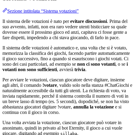
Sezione intitolata “Sistema votazioni”
Il sistema delle votazioni è nato per
evitare discussioni
. Prima del
suo avvento, infatti, non era raro vedere utenti bisticciare su quale
dovesse essere il prossimo gioco ed anzi, capitava ci fosse gente a
fare dispetti, impedendo a chi stava giocando, di farlo in pace.
Il sistema delle votazioni è automatico e, una volta che si è votato,
memorizza la classifica dei giochi, facendo partire automaticamente
il gioco successivo, fino a quando si esauriscono i giochi votati. Ci
sono dei casi particolari, ad esempio se
non ci sono votanti
, o se
i
votanti non sono sufficienti
, avvierà
trivia
.
Per avviare le votazioni, ciascun giocatore deve digitare, insieme
agli altri, il comando
!votare
, valido solo nella stanza #ChatGiochi e
naturalmente accessibile da tutti gli utenti. La richiesta di voto, va
inviata rapidamente, perché il sistema controlla il numero di voti in
un breve lasso di tempo (es. 5 secondi), dopodiché, se non ha visto
abbastanza giocatori digitare !votare,
annulla la votazione
e si
continua con il gioco in corso.
Una volta avviata la votazione, ciascun giocatore può votare in
anonimato, quindi in privato al bot Eternity, il gioco a cui vuole
giocare, digitando ad esempio
.
sillaba