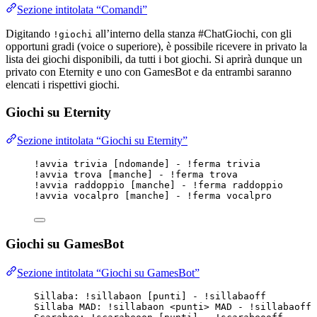
Sezione intitolata “Comandi”
Digitando
all’interno della stanza #ChatGiochi, con gli
!giochi
opportuni gradi (voice o superiore), è possibile ricevere in privato la
lista dei giochi disponibili, da tutti i bot giochi. Si aprirà dunque un
privato con Eternity e uno con GamesBot e da entrambi saranno
elencati i rispettivi giochi.
Giochi su Eternity
Sezione intitolata “Giochi su Eternity”
!avvia trivia [ndomande] - !ferma trivia
!avvia trova [manche] - !ferma trova
!avvia raddoppio [manche] - !ferma raddoppio
!avvia vocalpro [manche] - !ferma vocalpro
Giochi su GamesBot
Sezione intitolata “Giochi su GamesBot”
Sillaba: !sillabaon [punti] - !sillabaoff
Sillaba MAD: !sillabaon <punti> MAD - !sillabaoff