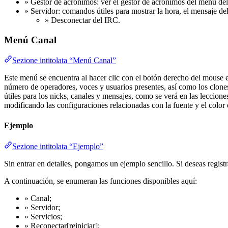
» Gestor de acrónimos: ver el gestor de acrónimos del menú del
» Servidor: comandos útiles para mostrar la hora, el mensaje de
» Desconectar del IRC.
Menú Canal
Sezione intitolata “Menú Canal”
Este menú se encuentra al hacer clic con el botón derecho del mouse en
número de operadores, voces y usuarios presentes, así como los clo
útiles para los nicks, canales y mensajes, como se verá en las leccio
modificando las configuraciones relacionadas con la fuente y el color 
Ejemplo
Sezione intitolata “Ejemplo”
Sin entrar en detalles, pongamos un ejemplo sencillo. Si deseas regis
A continuación, se enumeran las funciones disponibles aquí:
» Canal;
» Servidor;
» Servicios;
» Reconectar[reiniciar];