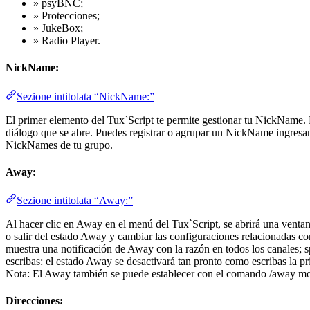
» psyBNC;
» Protecciones;
» JukeBox;
» Radio Player.
NickName:
Sezione intitolata “NickName:”
El primer elemento del Tux`Script te permite gestionar tu NickName. 
diálogo que se abre. Puedes registrar o agrupar un NickName ingresan
NickNames de tu grupo.
Away:
Sezione intitolata “Away:”
Al hacer clic en Away en el menú del Tux`Script, se abrirá una venta
o salir del estado Away y cambiar las configuraciones relacionadas con
muestra una notificación de Away con la razón en todos los canales; s
escribas: el estado Away se desactivará tan pronto como escribas la pr
Nota: El Away también se puede establecer con el comando /away mo
Direcciones: